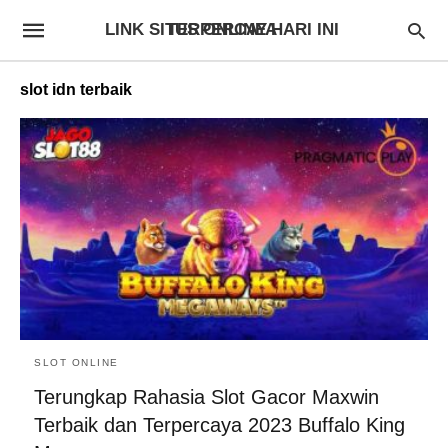
LINK SITUS ONLINE HARI INI TERPERCAYA
slot idn terbaik
SLOT ONLINE
Terungkap Rahasia Slot Gacor Maxwin
Terbaik dan Terpercaya 2023 Buffalo King