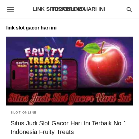
LINK SITUS ONLINE HARI INI TERPERCAYA
link slot gacor hari ini
SLOT ONLINE
Situs Judi Slot Gacor Hari Ini Terbaik No 1
Indonesia Fruity Treats