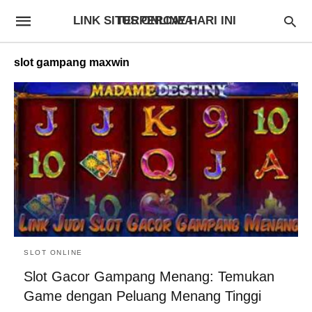
LINK SITUS ONLINE HARI INI TERPERCAYA
slot gampang maxwin
SLOT ONLINE
Slot Gacor Gampang Menang: Temukan
Game dengan Peluang Menang Tinggi