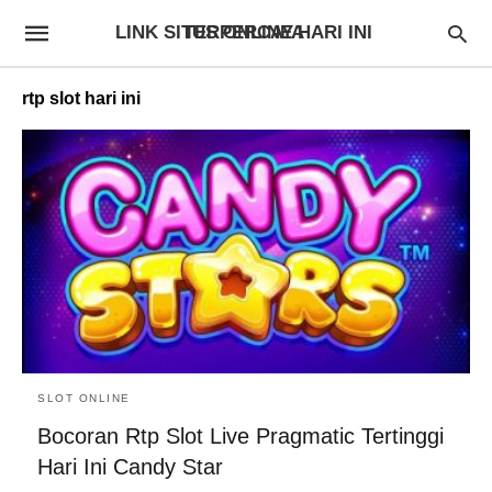
LINK SITUS ONLINE HARI INI TERPERCAYA
rtp slot hari ini
SLOT ONLINE
Bocoran Rtp Slot Live Pragmatic Tertinggi
Hari Ini Candy Star